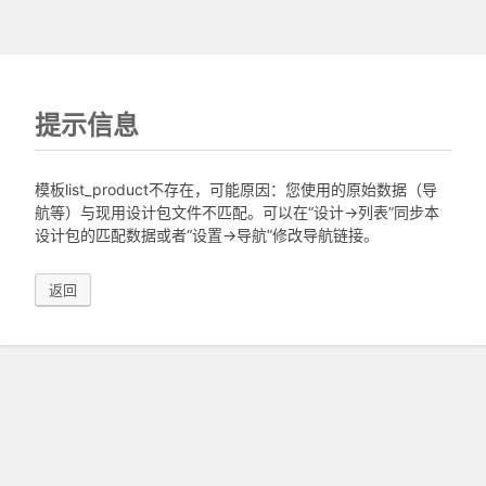
提示信息
模板list_product不存在，可能原因：您使用的原始数据（导
航等）与现用设计包文件不匹配。可以在“设计->列表”同步本
设计包的匹配数据或者“设置->导航”修改导航链接。
返回