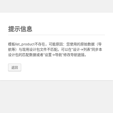
提示信息
模板list_product不存在，可能原因：您使用的原始数据（导
航等）与现用设计包文件不匹配。可以在“设计->列表”同步本
设计包的匹配数据或者“设置->导航”修改导航链接。
返回