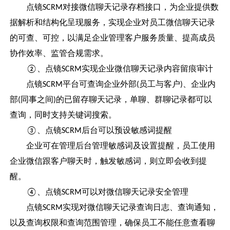
点镜
对接微信聊天记录存档接口，为企业提供数
SCRM
据解析和结构化呈现服务，实现企业对员工微信聊天记录
的可查、可控，以满足企业管理客户服务质量、提高成员
协作效率、监管合规需求。
、点镜
实现企业微信聊天记录内容留痕审计
②
SCRM
点镜
平台可查询企业外部
员工与客户
、企业内
SCRM
(
)
部
同事之间
的已留存聊天记录，单聊、群聊记录都可以
(
)
查询，同时支持关键词搜索。
、点镜
后台可以预设敏感词提醒
③
SCRM
企业可在管理后台管理敏感词及设置提醒，员工使用
企业微信跟客户聊天时，触发敏感词，则立即会收到提
醒。
、点镜
可以对微信聊天记录安全管理
④
SCRM
点镜
实现对微信聊天记录查询日志、查询通知，
SCRM
以及查询权限和查询范围管理，确保员工不能任意查看聊