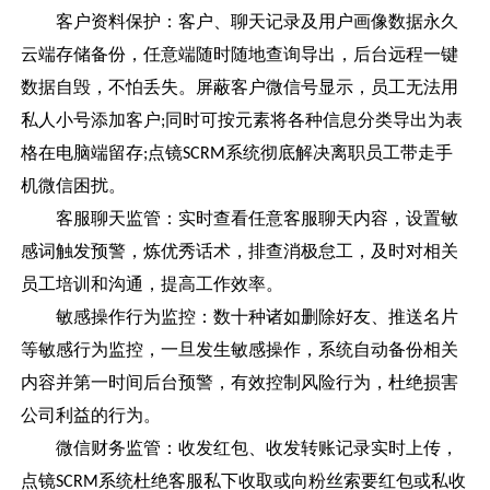
客户资料保护：客户、聊天记录及用户画像数据永久
云端存储备份，任意端随时随地查询导出，后台远程一键
数据自毁，不怕丢失。屏蔽客户微信号显示，员工无法用
私人小号添加客户
同时可按元素将各种信息分类导出为表
;
格在电脑端留存
点镜
系统彻底解决离职员工带走手
;
SCRM
机微信困扰。
客服聊天监管：实时查看任意客服聊天内容，设置敏
感词触发预警，炼优秀话术，排查消极怠工，及时对相关
员工培训和沟通，提高工作效率。
敏感操作行为监控：数十种诸如删除好友、推送名片
等敏感行为监控，一旦发生敏感操作，系统自动备份相关
内容并第一时间后台预警，有效控制风险行为，杜绝损害
公司利益的行为。
微信财务监管：收发红包、收发转账记录实时上传，
点镜
系统杜绝客服私下收取或向粉丝索要红包或私收
SCRM