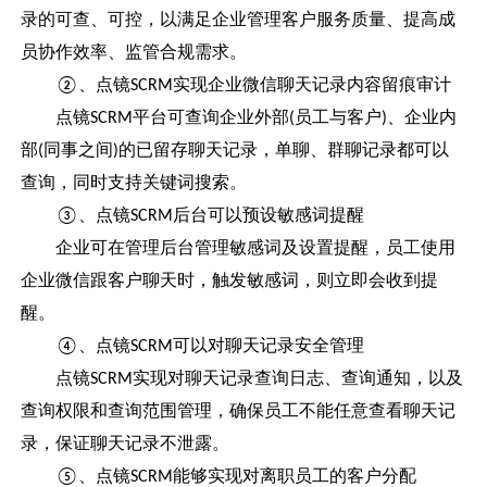
录的可查、可控，以满足企业管理客户服务质量、提高成
员协作效率、监管合规需求。
、点镜
实现企业微信聊天记录内容留痕审计
②
SCRM
点镜
平台可查询企业外部
员工与客户
、企业内
SCRM
(
)
部
同事之间
的已留存聊天记录，单聊、群聊记录都可以
(
)
查询，同时支持关键词搜索。
、点镜
后台可以预设敏感词提醒
③
SCRM
企业可在管理后台管理敏感词及设置提醒，员工使用
企业微信跟客户聊天时，触发敏感词，则立即会收到提
醒。
、点镜
可以对聊天记录安全管理
④
SCRM
点镜
实现对聊天记录查询日志、查询通知，以及
SCRM
查询权限和查询范围管理，确保员工不能任意查看聊天记
录，保证聊天记录不泄露。
、点镜
能够实现对离职员工的客户分配
⑤
SCRM