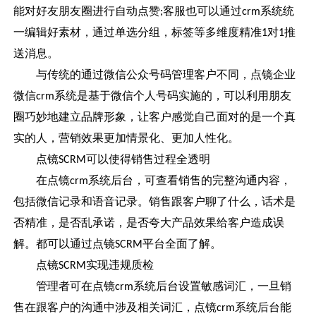
能对好友朋友圈进行自动点赞
客服也可以通过
系统统
;
crm
一编辑好素材，通过单选分组，标签等多维度精准
对
推
1
1
送消息。
与传统的通过微信公众号码管理客户不同，点镜企业
微信
系统是基于微信个人号码实施的，可以利用朋友
crm
圈巧妙地建立品牌形象，让客户感觉自己面对的是一个真
实的人，营销效果更加情景化、更加人性化。
点镜
可以使得销售过程全透明
SCRM
在点镜
系统后台，可查看销售的完整沟通内容，
crm
包括微信记录和语音记录。销售跟客户聊了什么，话术是
否精准，是否乱承诺，是否夸大产品效果给客户造成误
解。都可以通过点镜
平台全面了解。
SCRM
点镜
实现违规质检
SCRM
管理者可在点镜
系统后台设置敏感词汇，一旦销
crm
售在跟客户的沟通中涉及相关词汇，点镜
系统后台能
crm