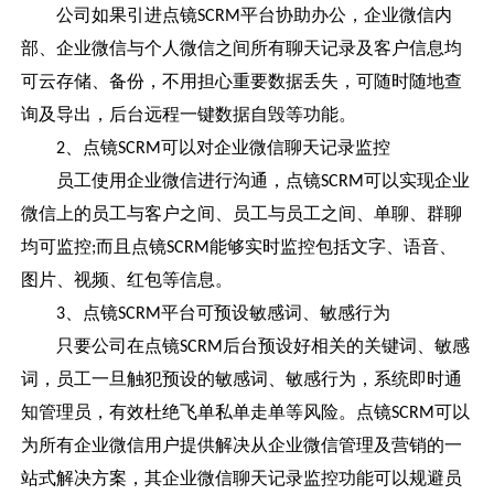
公司如果引进点镜
平台协助办公，企业微信内
SCRM
部、企业微信与个人微信之间所有聊天记录及客户信息均
可云存储、备份，不用担心重要数据丢失，可随时随地查
询及导出，后台远程一键数据自毁等功能。
、点镜
可以对企业微信聊天记录监控
2
SCRM
员工使用企业微信进行沟通，点镜
可以实现企业
SCRM
微信上的员工与客户之间、员工与员工之间、单聊、群聊
均可监控
而且点镜
能够实时监控包括文字、语音、
;
SCRM
图片、视频、红包等信息。
、点镜
平台可预设敏感词、敏感行为
3
SCRM
只要公司在点镜
后台预设好相关的关键词、敏感
SCRM
词，员工一旦触犯预设的敏感词、敏感行为，系统即时通
知管理员，有效杜绝飞单私单走单等风险。点镜
可以
SCRM
为所有企业微信用户提供解决从企业微信管理及营销的一
站式解决方案，其企业微信聊天记录监控功能可以规避员