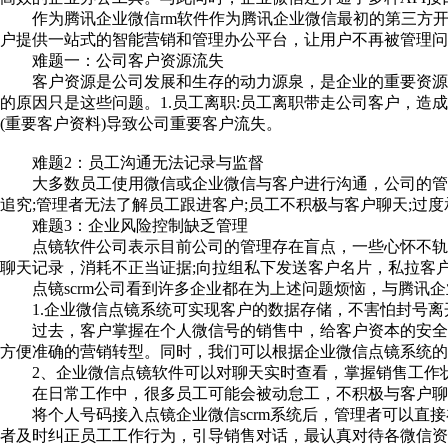
作为腾讯企业微信rm软件作为腾讯企业微信最初的第三方开发
户提供一站式的智能营销和管理办公平台，让用户不再被管理问
难题一：公司客户资源流失
客户资源是公司发展和生存的动力源泉，是企业的重要资源。
的原因只是这些问题。1.员工离职:员工离职带走公司客户，造
(重要客户资料)导致公司重要客户流失。
难题2：员工沟通无法记录与监督
大多数员工使用微信或企业微信与客户进行沟通，公司的管理
追究;管理者无法了解员工跟进客户;员工不积极与客户聊天;过
难题3：企业风险控制缺乏管理
点镜软件公司表示目前公司的管理存在盲点，一些心怀不轨的
聊天记录
，消耗不正当证据;向拉组私下发送客户名片，私拉客
点镜scrm公司看到许多企业都在为上述问题烦恼，与腾讯企业
1.企业微信点镜系统可实现客户的数据存储，不害怕封号离
过去，客户掌握在个人微信号的销售中，给客户资本的安全带
方便准确的营销转型。同时，我们可以根据企业微信点镜系统的
2、企业微信点镜软件可以对聊天实时查看，掌握销售工作
在日常工作中，很多员工可能会被动怠工，不积极与客户聊天
将个人号码接入点镜企业微信scrm系统后，管理者可以直接
者及时纠正员工工作行为，引导销售对话，最认真对待各微信资