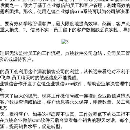
商之一，致力于基于企业微信的员工和客户管理，构建高效的营
题所困扰。那么，使用点镜企业微信s
crm系统
可以为公司解决哪
要有效科学地管理客户，最大限度地提高效率。然而，客户流
成重大损失。2、信息不实：员工留下的客户数据缺乏真实性，导
层无法监控员工的工作流程。点镜软件公司总结，公司员工管理
度承诺或虐待客户。
员工会利用这个漏洞损害公司的利益，从长远来看绝对不利于公
户飞单;员工聊天时的敏感信息不能提醒。
微信合作开发了点镜企业微信scrm软件，帮助企业解决管理中
开。
来了巨大的隐患。现将工作微信号统一连接到企业微信点镜系
客户数据查询或输出，客户信息将永久保存，即使数量、员工离
状态
，敷衍客户。如果这些态度不认真、工作效率低下的员工得不
在点镜企业微信scrm软件云后台查看每个销售的聊天对话。每
源，提高销售水平，促进转型。